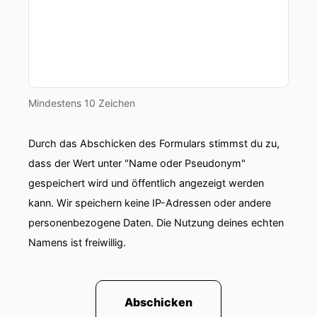
Beispiel wenn er mit seinem Schauspiel und
Comedypartner Gido Fischer Typen aus dem
ganz normalen Leben spielt.
00:00:54: Es ist situationskommig.
Mindestens 10 Zeichen
00:00:56: Wir erzählen uns Dinge aus unserem
Leben, älter werden wir verzweifeln aber auch
Hoffnung zu haben.
Durch das Abschicken des Formulars stimmst du zu,
dass der Wert unter "Name oder Pseudonym"
00:01:04: Björn steht gerne auf der Bühne weil
gespeichert wird und öffentlich angezeigt werden
er die unmittelbare Reaktion des Publikums
kann. Wir speichern keine IP-Adressen oder andere
00:01:08: mag.
personenbezogene Daten. Die Nutzung deines echten
Namens ist freiwillig.
00:01:08: Wenn du was auf der bühne machst es
überträgt sich.
00:01:10: das ist irgendwie eine permanente
Abschicken
Kommunikation zwischen Bühnen und zwischen