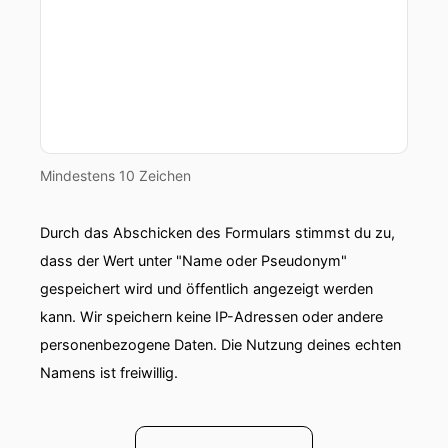
werden aber auch weil man Vollzugriff in die
Konten hat.
00:00:46: Wer hat die Miete zurückgebucht?
00:00:47: Das Geld für den Energieversorger
zurück gebucht.
Mindestens 10 Zeichen
00:00:49: Tagesgeldkonten werden aufgelöst
also alles was an Barmitteln da ist versuchen die
Durch das Abschicken des Formulars stimmst du zu,
Täter
dass der Wert unter "Name oder Pseudonym"
gespeichert wird und öffentlich angezeigt werden
00:00:54: abzugreifen.
kann. Wir speichern keine IP-Adressen oder andere
00:00:55: Cybercrime und Betrug.
personenbezogene Daten. Die Nutzung deines echten
Namens ist freiwillig.
00:00:56: wir sprechen drüber.
00:00:57: ich bin Hacker Kretschmer seit über